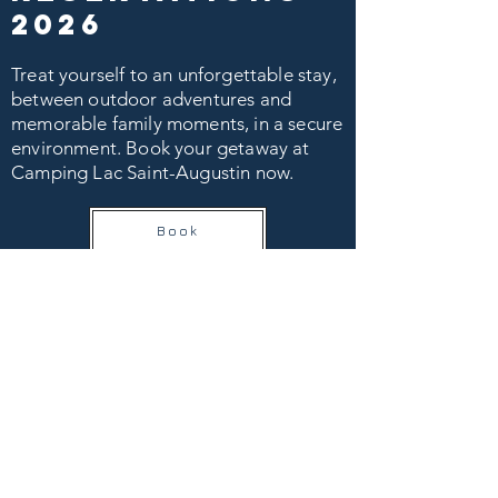
2026
Treat yourself to an unforgettable stay,
between outdoor adventures and
memorable family moments, in a secure
environment. Book your getaway at
Camping Lac Saint-Augustin now.
Book
© 2024 Camping Lac Saint-Augustin
Contact details
153 Chem. du Lac, Saint-Augustin-de-
Desmaures
Quebec, QC, G3A 1W7
Phone :
418-871-9090​
campinglacsa@gmail.com