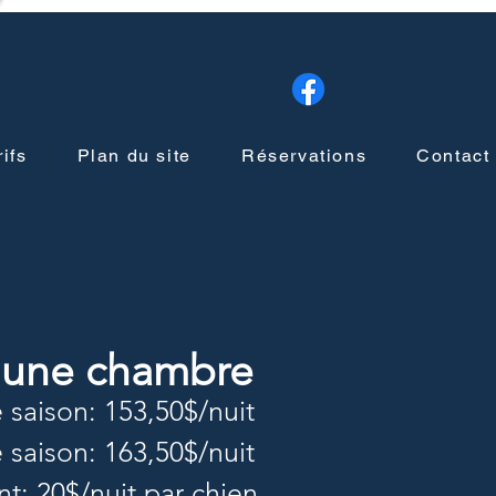
ifs
Plan du site
Réservations
Contact
 une chambre
e saison: 153,50$/nuit
e saison: 163,50$/nuit
t: 20$/nuit par chien